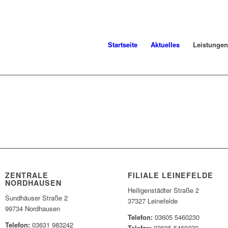
Startseite
Aktuelles
Leistungen
ZENTRALE
FILIALE LEINEFELDE
NORDHAUSEN
Heiligenstädter Straße 2
Sundhäuser Straße 2
37327 Leinefelde
99734 Nordhausen
Telefon:
03605 5460230
Telefon:
03631 983242
Telefax:
03605 5460239